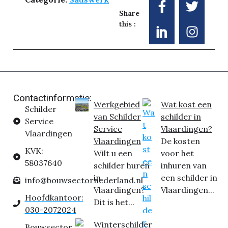
Share
this :
Contactinformatie:
Werkgebied
Wat kost een
Schilder
van Schilder
schilder in
Service
Service
Vlaardingen?
Vlaardingen
Vlaardingen
De kosten
KVK:
Wilt u een
voor het
58037640
schilder huren
inhuren van
in
een schilder in
info@bouwsectornederland.nl
Vlaardingen?
Vlaardingen...
Hoofdkantoor:
Dit is het...
030-2072024
Winterschilder
Bouwsector