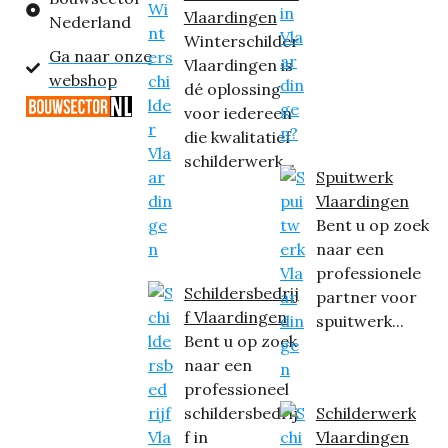
Vlaardingen
Nederland
Winterschilder
Ga naar onze
Vlaardingen is
webshop
dé oplossing
voor iedereen
die kwalitatief
schilderwerk...
Spuitwerk
Vlaardingen
Bent u op zoek
naar een
professionele
Schildersbedrij
partner voor
f Vlaardingen
spuitwerk...
Bent u op zoek
naar een
professioneel
schildersbedrij
Schilderwerk
f in
Vlaardingen