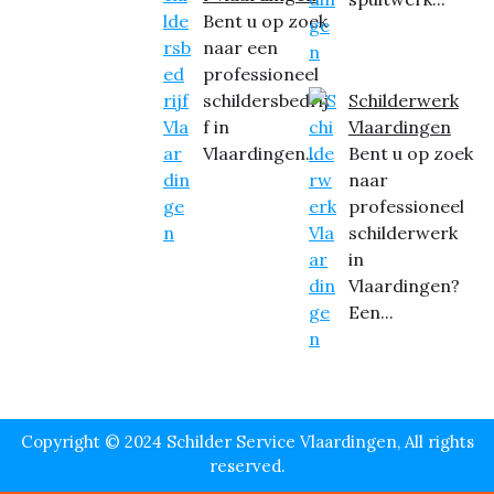
Bent u op zoek
naar een
professioneel
schildersbedrij
Schilderwerk
f in
Vlaardingen
Vlaardingen...
Bent u op zoek
naar
professioneel
schilderwerk
in
Vlaardingen?
Een...
Copyright © 2024 Schilder Service Vlaardingen, All rights
reserved.