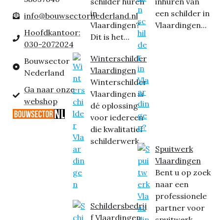
schilder huren
inhuren van
in
een schilder in
info@bouwsectornederland.nl
Vlaardingen?
Vlaardingen...
Hoofdkantoor:
Dit is het...
030-2072024
Winterschilder
Bouwsector
Vlaardingen
Nederland
Winterschilder
Ga naar onze
Vlaardingen is
webshop
dé oplossing
voor iedereen
die kwalitatief
schilderwerk...
Spuitwerk
Vlaardingen
Bent u op zoek
naar een
professionele
Schildersbedrij
partner voor
f Vlaardingen
spuitwerk...