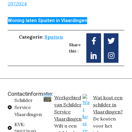
2072024
Woning laten Spuiten in Vlaardingen
Categorie:
Spuiten
Share
this :
Contactinformatie:
Werkgebied
Wat kost een
Schilder
van Schilder
schilder in
Service
Service
Vlaardingen?
Vlaardingen
Vlaardingen
De kosten
KVK:
Wilt u een
voor het
58037640