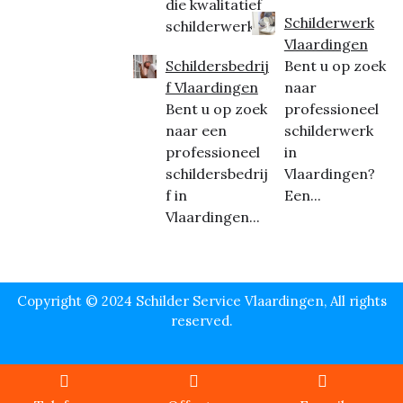
die kwalitatief
Schilderwerk
schilderwerk...
Vlaardingen
Schildersbedrij
Bent u op zoek
f Vlaardingen
naar
Bent u op zoek
professioneel
naar een
schilderwerk
professioneel
in
schildersbedrij
Vlaardingen?
f in
Een...
Vlaardingen...
Copyright © 2024 Schilder Service Vlaardingen, All rights
reserved.