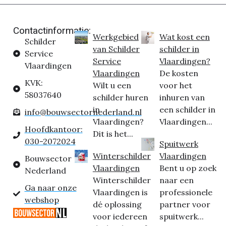
Contactinformatie:
Werkgebied
Wat kost een
Schilder
van Schilder
schilder in
Service
Service
Vlaardingen?
Vlaardingen
Vlaardingen
De kosten
KVK:
Wilt u een
voor het
58037640
schilder huren
inhuren van
in
een schilder in
info@bouwsectornederland.nl
Vlaardingen?
Vlaardingen...
Hoofdkantoor:
Dit is het...
030-2072024
Spuitwerk
Winterschilder
Vlaardingen
Bouwsector
Vlaardingen
Bent u op zoek
Nederland
Winterschilder
naar een
Ga naar onze
Vlaardingen is
professionele
webshop
dé oplossing
partner voor
voor iedereen
spuitwerk...