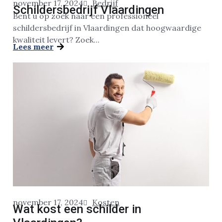
november 17, 2024
Bedrijf
Schildersbedrijf Vlaardingen
Bent u op zoek naar een professioneel
schildersbedrijf in Vlaardingen dat hoogwaardige
kwaliteit levert? Zoek...
Lees meer
november 17, 2024
Kosten
Wat kost een schilder in