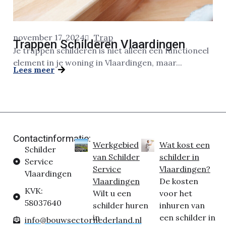
november 17, 2024
Trap
Trappen Schilderen Vlaardingen
Je trappen schilderen is niet alleen een functioneel
element in je woning in Vlaardingen, maar...
Lees meer
Contactinformatie:
Werkgebied
Wat kost een
Schilder
van Schilder
schilder in
Service
Service
Vlaardingen?
Vlaardingen
Vlaardingen
De kosten
KVK:
Wilt u een
voor het
58037640
schilder huren
inhuren van
in
een schilder in
info@bouwsectornederland.nl