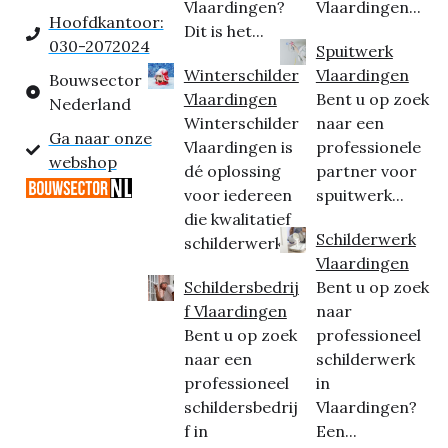
Vlaardingen?
Vlaardingen...
Hoofdkantoor:
Dit is het...
030-2072024
Spuitwerk
Winterschilder
Vlaardingen
Bouwsector
Vlaardingen
Bent u op zoek
Nederland
Winterschilder
naar een
Ga naar onze
Vlaardingen is
professionele
webshop
dé oplossing
partner voor
voor iedereen
spuitwerk...
die kwalitatief
Schilderwerk
schilderwerk...
Vlaardingen
Schildersbedrij
Bent u op zoek
f Vlaardingen
naar
Bent u op zoek
professioneel
naar een
schilderwerk
professioneel
in
schildersbedrij
Vlaardingen?
f in
Een...