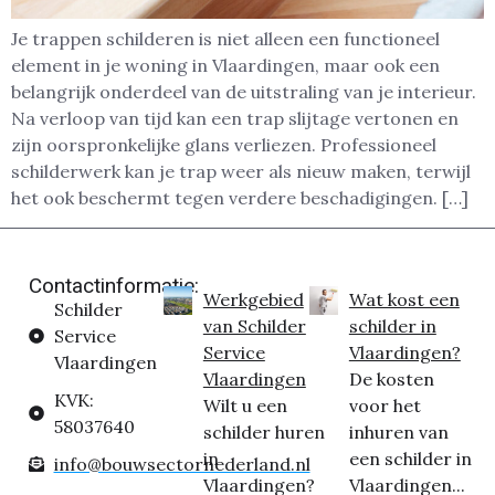
Je trappen schilderen is niet alleen een functioneel
element in je woning in Vlaardingen, maar ook een
belangrijk onderdeel van de uitstraling van je interieur.
Na verloop van tijd kan een trap slijtage vertonen en
zijn oorspronkelijke glans verliezen. Professioneel
schilderwerk kan je trap weer als nieuw maken, terwijl
het ook beschermt tegen verdere beschadigingen. […]
Contactinformatie:
Werkgebied
Wat kost een
Schilder
van Schilder
schilder in
Service
Service
Vlaardingen?
Vlaardingen
Vlaardingen
De kosten
KVK:
Wilt u een
voor het
58037640
schilder huren
inhuren van
in
een schilder in
info@bouwsectornederland.nl
Vlaardingen?
Vlaardingen...