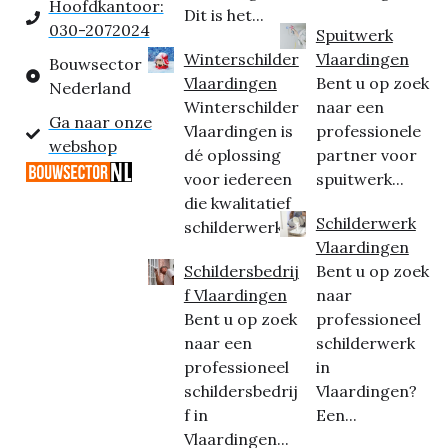
Hoofdkantoor:
Dit is het...
030-2072024
Spuitwerk
Winterschilder
Vlaardingen
Bouwsector
Vlaardingen
Bent u op zoek
Nederland
Winterschilder
naar een
Ga naar onze
Vlaardingen is
professionele
webshop
dé oplossing
partner voor
voor iedereen
spuitwerk...
die kwalitatief
Schilderwerk
schilderwerk...
Vlaardingen
Schildersbedrij
Bent u op zoek
f Vlaardingen
naar
Bent u op zoek
professioneel
naar een
schilderwerk
professioneel
in
schildersbedrij
Vlaardingen?
f in
Een...
Vlaardingen...