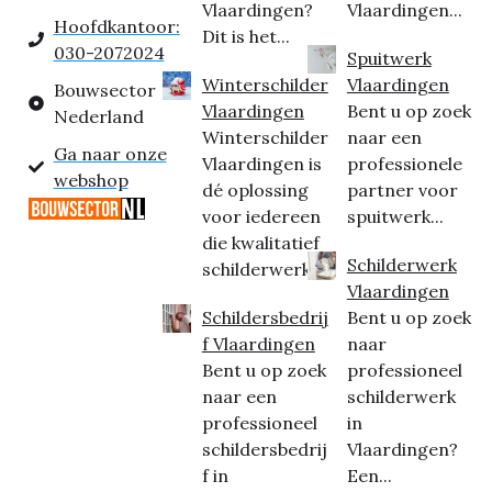
Vlaardingen?
Vlaardingen...
Hoofdkantoor:
Dit is het...
030-2072024
Spuitwerk
Winterschilder
Vlaardingen
Bouwsector
Vlaardingen
Bent u op zoek
Nederland
Winterschilder
naar een
Ga naar onze
Vlaardingen is
professionele
webshop
dé oplossing
partner voor
voor iedereen
spuitwerk...
die kwalitatief
Schilderwerk
schilderwerk...
Vlaardingen
Schildersbedrij
Bent u op zoek
f Vlaardingen
naar
Bent u op zoek
professioneel
naar een
schilderwerk
professioneel
in
schildersbedrij
Vlaardingen?
f in
Een...