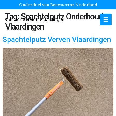
Onderdeel van Bouwsector Nederland
Tag:
Spachtelputz Onderhoud
Schilder Service Vlaardingen
Vlaardingen
Spachtelputz Verven Vlaardingen