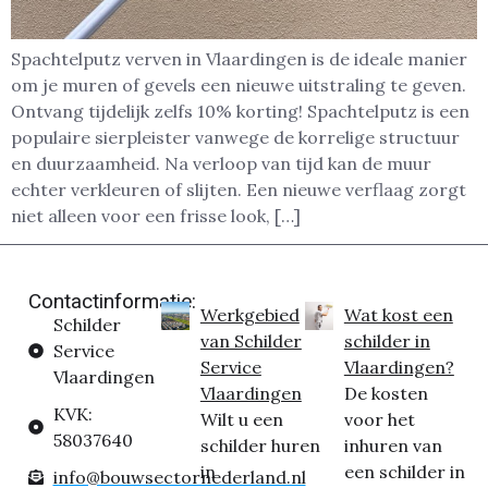
Spachtelputz verven in Vlaardingen is de ideale manier
om je muren of gevels een nieuwe uitstraling te geven.
Ontvang tijdelijk zelfs 10% korting! Spachtelputz is een
populaire sierpleister vanwege de korrelige structuur
en duurzaamheid. Na verloop van tijd kan de muur
echter verkleuren of slijten. Een nieuwe verflaag zorgt
niet alleen voor een frisse look, […]
Contactinformatie:
Werkgebied
Wat kost een
Schilder
van Schilder
schilder in
Service
Service
Vlaardingen?
Vlaardingen
Vlaardingen
De kosten
KVK:
Wilt u een
voor het
58037640
schilder huren
inhuren van
in
een schilder in
info@bouwsectornederland.nl