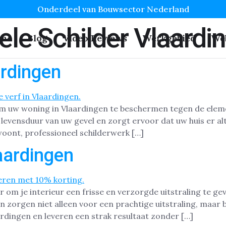
Onderdeel van Bouwsector Nederland
ele Schilder Vlaardi
me
Blog
Video Reviews
Werkgebied
We
ardingen
 om uw woning in Vlaardingen te beschermen tegen de eleme
vensduur van uw gevel en zorgt ervoor dat uw huis er altij
woont, professioneel schilderwerk […]
aardingen
r om je interieur een frisse en verzorgde uitstraling te g
 zorgen niet alleen voor een prachtige uitstraling, maar 
ardingen en leveren een strak resultaat zonder […]