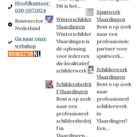
Hoofdkantoor:
Dit is het...
030-2072024
Spuitwerk
Winterschilder
Vlaardingen
Bouwsector
Vlaardingen
Bent u op zoek
Nederland
Winterschilder
naar een
Ga naar onze
Vlaardingen is
professionele
webshop
dé oplossing
partner voor
voor iedereen
spuitwerk...
die kwalitatief
Schilderwerk
schilderwerk...
Vlaardingen
Schildersbedrij
Bent u op zoek
f Vlaardingen
naar
Bent u op zoek
professioneel
naar een
schilderwerk
professioneel
in
schildersbedrij
Vlaardingen?
f in
Een...
Vlaardingen...