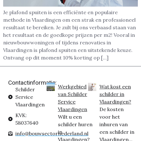
Je plafond spuiten is een efficiënte en populaire
methode in Vlaardingen om een strak en professioneel
resultaat te bereiken. Je zult bij ons verbaasd staan van
het resultaat en de goedkope prijzen per m2! Vooral in
nieuwbouwwoningen of tijdens renovaties in
Vlaardingen is plafond spuiten een uitstekende keuze.
Ontvang op dit moment 10% korting op […]
Contactinformatie:
Werkgebied
Wat kost een
Schilder
van Schilder
schilder in
Service
Service
Vlaardingen?
Vlaardingen
Vlaardingen
De kosten
KVK:
Wilt u een
voor het
58037640
schilder huren
inhuren van
in
een schilder in
info@bouwsectornederland.nl
Vlaardingen?
Vlaardingen...