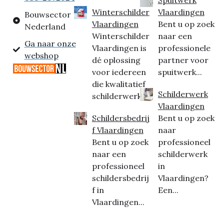
Winterschilder
Vlaardingen
Bouwsector
Vlaardingen
Bent u op zoek
Nederland
Winterschilder
naar een
Ga naar onze
Vlaardingen is
professionele
webshop
dé oplossing
partner voor
voor iedereen
spuitwerk...
die kwalitatief
Schilderwerk
schilderwerk...
Vlaardingen
Schildersbedrij
Bent u op zoek
f Vlaardingen
naar
Bent u op zoek
professioneel
naar een
schilderwerk
professioneel
in
schildersbedrij
Vlaardingen?
f in
Een...
Vlaardingen...