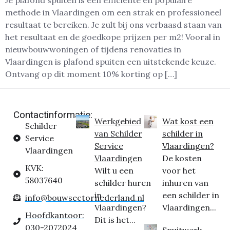
Je plafond spuiten is een efficiënte en populaire
methode in Vlaardingen om een strak en professioneel
resultaat te bereiken. Je zult bij ons verbaasd staan van
het resultaat en de goedkope prijzen per m2! Vooral in
nieuwbouwwoningen of tijdens renovaties in
Vlaardingen is plafond spuiten een uitstekende keuze.
Ontvang op dit moment 10% korting op […]
Contactinformatie:
Werkgebied
Wat kost een
Schilder
van Schilder
schilder in
Service
Service
Vlaardingen?
Vlaardingen
Vlaardingen
De kosten
KVK:
Wilt u een
voor het
58037640
schilder huren
inhuren van
in
een schilder in
info@bouwsectornederland.nl
Vlaardingen?
Vlaardingen...
Hoofdkantoor:
Dit is het...
030-2072024
Spuitwerk