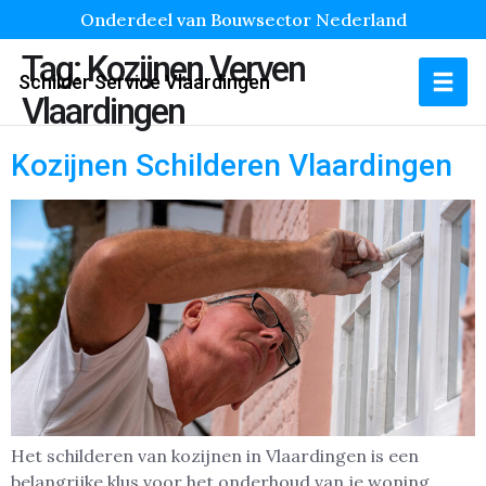
Onderdeel van Bouwsector Nederland
Tag:
Kozijnen Verven
Schilder Service Vlaardingen
Vlaardingen
Kozijnen Schilderen Vlaardingen
Het schilderen van kozijnen in Vlaardingen is een
belangrijke klus voor het onderhoud van je woning.