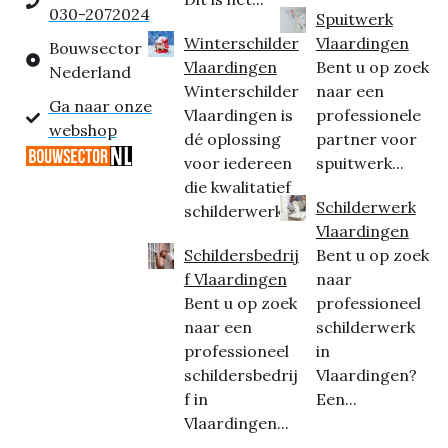
030-2072024
Spuitwerk
Winterschilder
Vlaardingen
Bouwsector
Vlaardingen
Bent u op zoek
Nederland
Winterschilder
naar een
Ga naar onze
Vlaardingen is
professionele
webshop
dé oplossing
partner voor
voor iedereen
spuitwerk...
die kwalitatief
Schilderwerk
schilderwerk...
Vlaardingen
Schildersbedrij
Bent u op zoek
f Vlaardingen
naar
Bent u op zoek
professioneel
naar een
schilderwerk
professioneel
in
schildersbedrij
Vlaardingen?
f in
Een...
Vlaardingen...