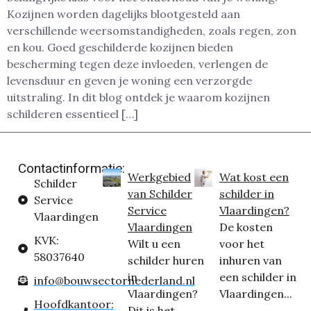
Kozijnen worden dagelijks blootgesteld aan
verschillende weersomstandigheden, zoals regen, zon
en kou. Goed geschilderde kozijnen bieden
bescherming tegen deze invloeden, verlengen de
levensduur en geven je woning een verzorgde
uitstraling. In dit blog ontdek je waarom kozijnen
schilderen essentieel […]
Contactinformatie:
Werkgebied
Wat kost een
Schilder
van Schilder
schilder in
Service
Service
Vlaardingen?
Vlaardingen
Vlaardingen
De kosten
KVK:
Wilt u een
voor het
58037640
schilder huren
inhuren van
in
een schilder in
info@bouwsectornederland.nl
Vlaardingen?
Vlaardingen...
Hoofdkantoor:
Dit is het...