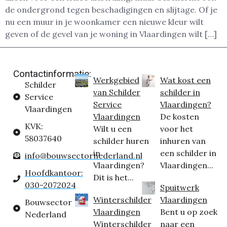
de ondergrond tegen beschadigingen en slijtage. Of je
nu een muur in je woonkamer een nieuwe kleur wilt
geven of de gevel van je woning in Vlaardingen wilt […]
Contactinformatie:
Werkgebied
Wat kost een
Schilder
van Schilder
schilder in
Service
Service
Vlaardingen?
Vlaardingen
Vlaardingen
De kosten
KVK:
Wilt u een
voor het
58037640
schilder huren
inhuren van
in
een schilder in
info@bouwsectornederland.nl
Vlaardingen?
Vlaardingen...
Hoofdkantoor:
Dit is het...
030-2072024
Spuitwerk
Winterschilder
Vlaardingen
Bouwsector
Vlaardingen
Bent u op zoek
Nederland
Winterschilder
naar een