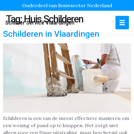
Onderdeel van Bouwsector Nederland
Tag:
Huis Schilderen
Schilder Service Vlaardingen
Schilderen in Vlaardingen
Schilderen is een van de meest effectieve manieren om
een woning of pand op te knappen. Het zorgt niet
alleen voor een frisse uitstraling, maar beschermt ook