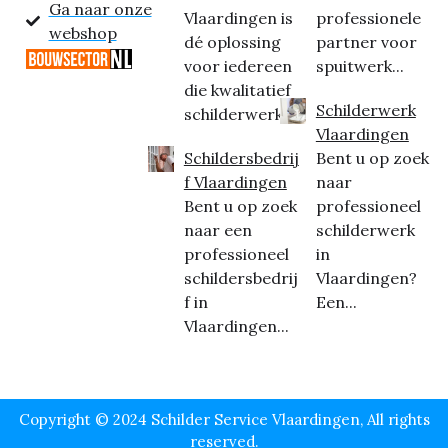
Ga naar onze
Vlaardingen is
professionele
webshop
dé oplossing
partner voor
voor iedereen
spuitwerk...
die kwalitatief
Schilderwerk
schilderwerk...
Vlaardingen
Schildersbedrij
Bent u op zoek
f Vlaardingen
naar
Bent u op zoek
professioneel
naar een
schilderwerk
professioneel
in
schildersbedrij
Vlaardingen?
f in
Een...
Vlaardingen...
Copyright © 2024 Schilder Service Vlaardingen, All rights
reserved.