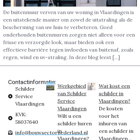
De buitenmuur verven van uw woning in Vlaardingen is
een uitstekende manier om zowel de uitstraling als de
bescherming van uw huis te verbeteren. Goed
onderhouden buitenmuren zorgen niet alleen voor een
frisse en verzorgde look, maar bieden ook een
effectieve barrière tegen invloeden van buitenaf, zoals
regen, wind en uv-straling. In deze blog leest […]
Contactinformatie:
Werkgebied
Wat kost een
Schilder
van Schilder
schilder in
Service
Service
Vlaardingen?
Vlaardingen
Vlaardingen
De kosten
KVK:
Wilt u een
voor het
58037640
schilder huren
inhuren van
in
een schilder in
info@bouwsectornederland.nl
Vlaardingen?
Vlaardingen...