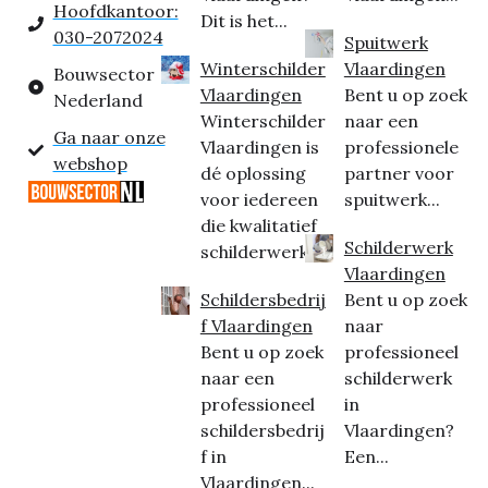
Hoofdkantoor:
Dit is het...
030-2072024
Spuitwerk
Winterschilder
Vlaardingen
Bouwsector
Vlaardingen
Bent u op zoek
Nederland
Winterschilder
naar een
Ga naar onze
Vlaardingen is
professionele
webshop
dé oplossing
partner voor
voor iedereen
spuitwerk...
die kwalitatief
Schilderwerk
schilderwerk...
Vlaardingen
Schildersbedrij
Bent u op zoek
f Vlaardingen
naar
Bent u op zoek
professioneel
naar een
schilderwerk
professioneel
in
schildersbedrij
Vlaardingen?
f in
Een...
Vlaardingen...