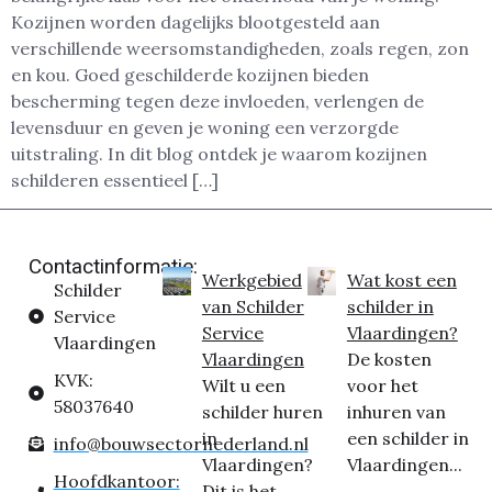
Kozijnen worden dagelijks blootgesteld aan
verschillende weersomstandigheden, zoals regen, zon
en kou. Goed geschilderde kozijnen bieden
bescherming tegen deze invloeden, verlengen de
levensduur en geven je woning een verzorgde
uitstraling. In dit blog ontdek je waarom kozijnen
schilderen essentieel […]
Contactinformatie:
Werkgebied
Wat kost een
Schilder
van Schilder
schilder in
Service
Service
Vlaardingen?
Vlaardingen
Vlaardingen
De kosten
KVK:
Wilt u een
voor het
58037640
schilder huren
inhuren van
in
een schilder in
info@bouwsectornederland.nl
Vlaardingen?
Vlaardingen...
Hoofdkantoor:
Dit is het...