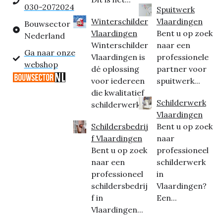
030-2072024
Spuitwerk
Winterschilder
Vlaardingen
Bouwsector
Vlaardingen
Bent u op zoek
Nederland
Winterschilder
naar een
Ga naar onze
Vlaardingen is
professionele
webshop
dé oplossing
partner voor
voor iedereen
spuitwerk...
die kwalitatief
Schilderwerk
schilderwerk...
Vlaardingen
Schildersbedrij
Bent u op zoek
f Vlaardingen
naar
Bent u op zoek
professioneel
naar een
schilderwerk
professioneel
in
schildersbedrij
Vlaardingen?
f in
Een...
Vlaardingen...