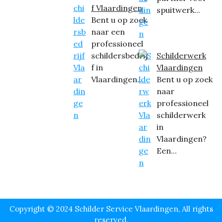
f Vlaardingen
spuitwerk...
Bent u op zoek
naar een
professioneel
schildersbedrij
Schilderwerk
f in
Vlaardingen
Vlaardingen...
Bent u op zoek
naar
professioneel
schilderwerk
in
Vlaardingen?
Een...
Copyright © 2024 Schilder Service Vlaardingen, All rights
reserved.