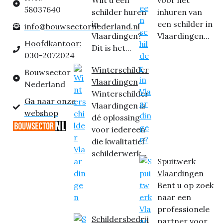
Wilt u een
voor het
58037640
schilder huren
inhuren van
in
een schilder in
info@bouwsectornederland.nl
Vlaardingen?
Vlaardingen...
Hoofdkantoor:
Dit is het...
030-2072024
Winterschilder
Bouwsector
Vlaardingen
Nederland
Winterschilder
Ga naar onze
Vlaardingen is
webshop
dé oplossing
voor iedereen
die kwalitatief
schilderwerk...
Spuitwerk
Vlaardingen
Bent u op zoek
naar een
professionele
Schildersbedrij
partner voor